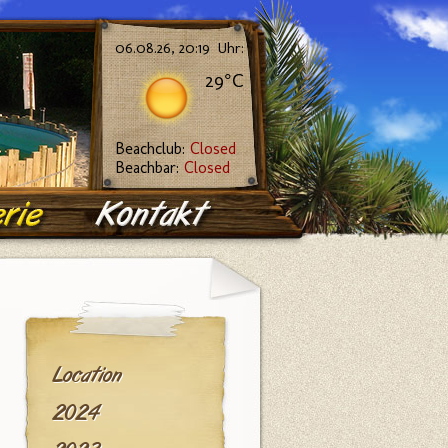
06.08.26, 20:19 Uhr:
29°C
Beachclub:
Closed
Beachbar:
Closed
Location
2024