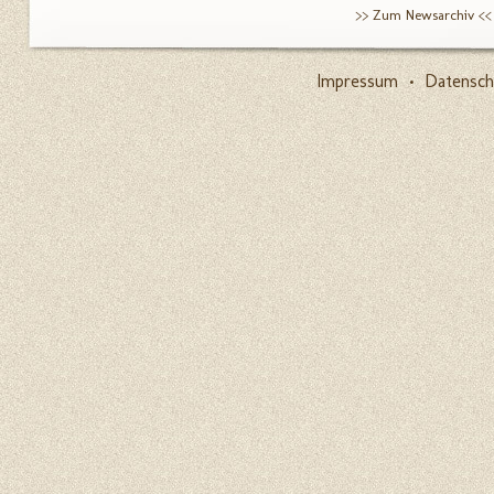
>> Zum Newsarchiv <<
Impressum
•
Datensch