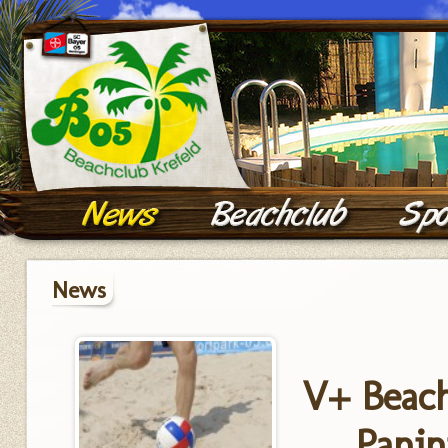
News
V+ Beach
Panin