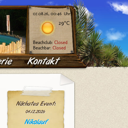
07.08.26, 00:46 Uhr:
29°C
Beachclub:
Closed
Beachbar:
Closed
Nächstes Event:
04.12.2026
Nikolauf