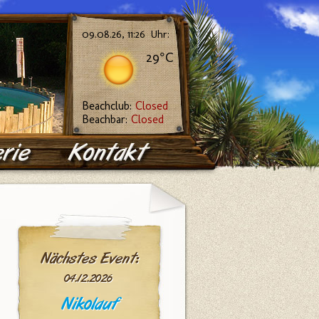
09.08.26, 11:26 Uhr:
29°C
Beachclub:
Closed
Beachbar:
Closed
Nächstes Event:
04.12.2026
Nikolauf