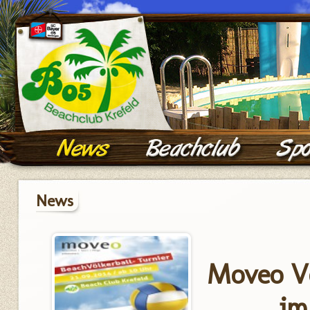
News
Moveo Vö
im