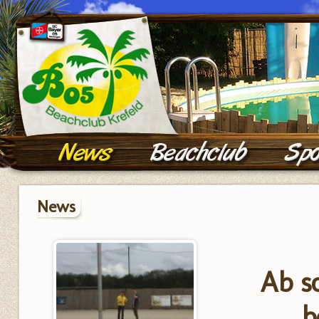
News
Ab so
b